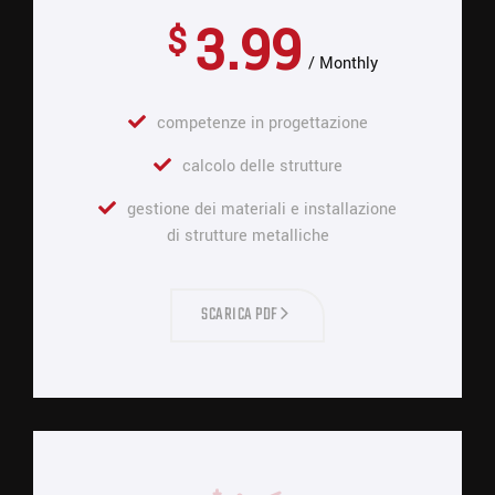
3.99
$
Monthly
competenze in progettazione
calcolo delle strutture
gestione dei materiali e installazione
di strutture metalliche
SCARICA PDF