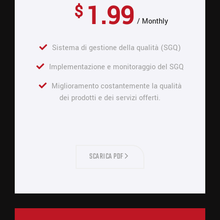
1.99
$
Monthly
Sistema di gestione della qualità (SGQ)
Implementazione e monitoraggio del SGQ
Miglioramento costantemente la qualità
dei prodotti e dei servizi offerti.
SCARICA PDF