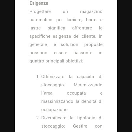
Esigenza
Progettare un magazzino
automatico per lamiere, barre e
lastre significa affrontare le
specifiche esigenze del cliente. In
generale, le soluzioni proposte
possono essere riassunte in
quattro principali obiettivi:
Ottimizzare la capacità di
stoccaggio: Minimizzando
l’area occupata e
massimizzando la densità di
occupazione.
Diversificare la tipologia di
stoccaggio: Gestire con