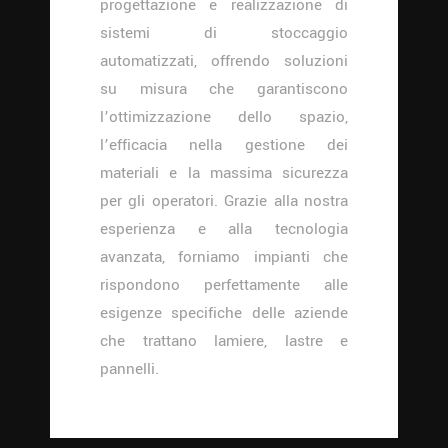
progettazione e realizzazione di
sistemi di stoccaggio
automatizzati, offrendo soluzioni
su misura che garantiscono
l’ottimizzazione dello spazio,
l’efficacia nella gestione dei
materiali e la massima sicurezza
per gli operatori. Grazie alla nostra
esperienza e alla tecnologia
avanzata, forniamo impianti che
rispondono perfettamente alle
esigenze specifiche delle aziende
che trattano lamiere, lastre e
pannelli.