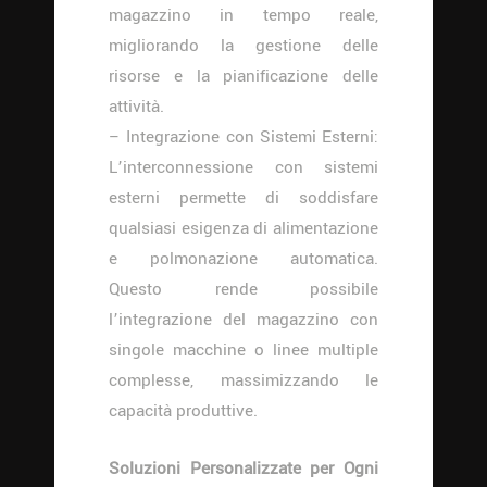
magazzino in tempo reale,
migliorando la gestione delle
risorse e la pianificazione delle
attività.
– Integrazione con Sistemi Esterni:
L’interconnessione con sistemi
esterni permette di soddisfare
qualsiasi esigenza di alimentazione
e polmonazione automatica.
Questo rende possibile
l’integrazione del magazzino con
singole macchine o linee multiple
complesse, massimizzando le
capacità produttive.
Soluzioni Personalizzate per Ogni