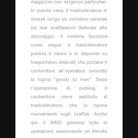
magazzini con esigenze particolari.
In questo caso, il trasloelevatore si
muove lungo un corridoio centrale
tra due scaffalature dedicate allo
stoccaggio. Il sistema funziona
come segue: il trasloelevatore
preleva il carico e lo deposita su
trasportatori dedicati, che portano il
contenitore all’operatore secondo
la logica “goods to man”. Dopo
l’operazione di picking, il
contenitore viene restituito al
trasloelevatore, che lo ripone
nuovamente sugli scaffali. Anche
qui, il WMS gestisce tutte le
operazioni, assicurando un elevato