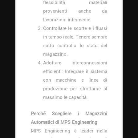
flessibilità materiali
provenienti anche da
lavorazioni intermedie.
Controllare le scorte e i flussi
in tempo reale: Tenere sempre
sotto controllo lo stato del
magazzino.
Adottare interconnessioni
efficienti: Integrare il sistema
con macchine e linee di
produzione per sfruttarne al
massimo le capacità.
Perché Scegliere i Magazzini
Automatici di MPS Engineering
MPS Engineering è leader nella