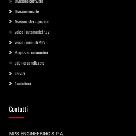
Divisione software
Divisione navale
Divisione Aerospaziale
Veicoli automatici AGV
Veicoli manuali MGV
Magazzini automatici
UdC Personalizzate
Servizi
Contattaci
Contatti
MPS ENGINEERING S.P.A.