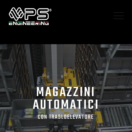
M
A
G
A
Z
Z
I
N
I
A
U
T
O
M
A
T
I
C
I
C
O
N
T
R
A
S
L
O
E
L
E
V
A
T
O
R
E