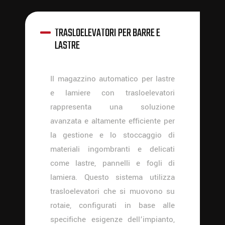
TRASLOELEVATORI PER BARRE E
LASTRE
Il magazzino automatico per lastre
e lamiere con trasloelevatori
rappresenta una soluzione
avanzata e altamente efficiente per
la gestione e lo stoccaggio di
materiali ingombranti e delicati
come lastre, pannelli e fogli di
lamiera. Questo sistema utilizza
trasloelevatori che si muovono su
rotaie, configurati in base alle
specifiche esigenze dell’impianto,