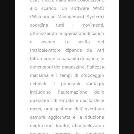
allo scarico. Un software WMS
(Warehouse Management System)
coordina tutti i movimenti,
ottimizzando le operazioni di carico
e scarico. La scelta del
trasloelevatore dipende da vari
fattori come la capacità di carico, le
dimensioni del magazzino, l’altezza
massima e i tempi di stoccaggio
richiesti. I principali vantaggi
includono l’automazione delle
operazioni di entrata e uscita delle
merci, una gestione dell’inventario
sempre aggiornata e la riduzione
degli errori. Inoltre, i trasloelevatori
possono operare in ambienti