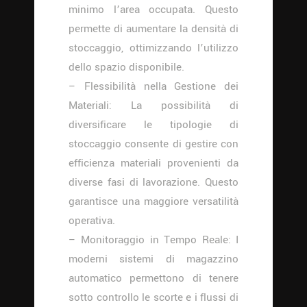
minimo l’area occupata. Questo
permette di aumentare la densità di
stoccaggio, ottimizzando l’utilizzo
dello spazio disponibile.
– Flessibilità nella Gestione dei
Materiali: La possibilità di
diversificare le tipologie di
stoccaggio consente di gestire con
efficienza materiali provenienti da
diverse fasi di lavorazione. Questo
garantisce una maggiore versatilità
operativa.
– Monitoraggio in Tempo Reale: I
moderni sistemi di magazzino
automatico permettono di tenere
sotto controllo le scorte e i flussi di