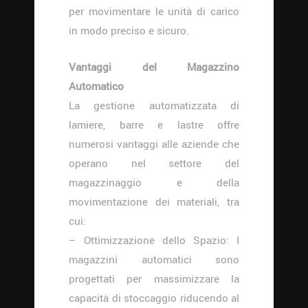
per movimentare le unità di carico
in modo preciso e sicuro.
Vantaggi del Magazzino
Automatico
La gestione automatizzata di
lamiere, barre e lastre offre
numerosi vantaggi alle aziende che
operano nel settore del
magazzinaggio e della
movimentazione dei materiali, tra
cui:
– Ottimizzazione dello Spazio: I
magazzini automatici sono
progettati per massimizzare la
capacità di stoccaggio riducendo al