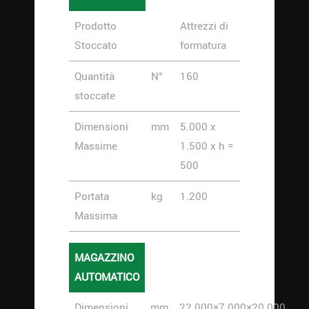
Prodotto
Attrezzi di
Stoccato
formatura
Quantità
N°
160
stoccate
Dimensioni
mm
5.000 x
Massime
1.500 x h =
500
Portata
kg
1.200
Massima
MAGAZZINO
AUTOMATICO
Dimensioni
mm
22.000×7.000×20.000