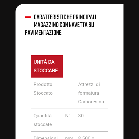
CARATTERISTICHE PRINCIPALI
MAGAZZINO CON NAVETTA SU
PAVIMENTAZIONE
UNITÀ DA
STOCCARE
Prodotto
Attrezzi di
Stoccato
formatura
Carboresina
Quantità
N°
30
stoccate
Dimensioni
mm
8.500 x