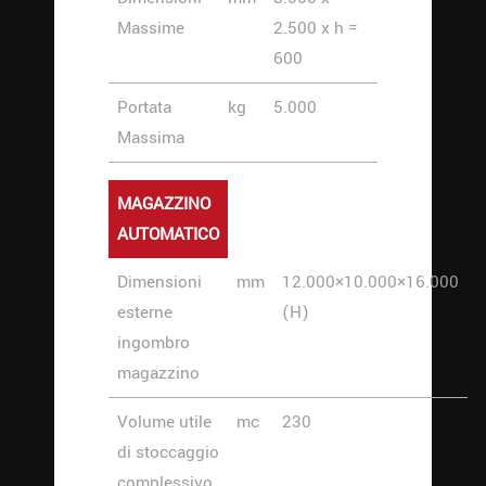
Massime
2.500 x h =
600
Portata
kg
5.000
Massima
MAGAZZINO
AUTOMATICO
Dimensioni
mm
12.000×10.000×16.000
esterne
(H)
ingombro
magazzino
Volume utile
mc
230
di stoccaggio
complessivo