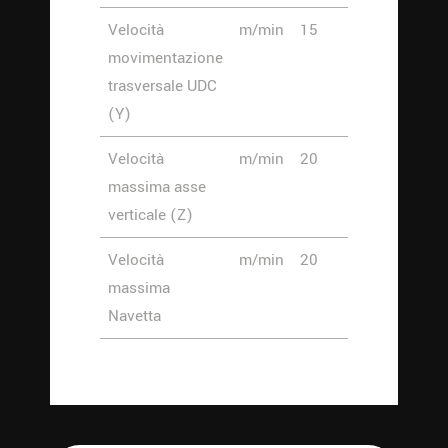
Velocità
m/min
15
movimentazione
trasversale UDC
(Y)
Velocità
m/min
20
massima asse
verticale (Z)
Velocità
m/min
20
massima
Navetta