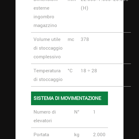
esterne
(H)
ingombro
magazzino
Volume utile
mc
378
di stoccaggio
complessivo
Temperatura
°C
18 ÷ 28
di stoccaggio
SISTEMA DI MOVIMENTAZIONE
Numero di
N°
1
elevatori
Portata
kg
2.000