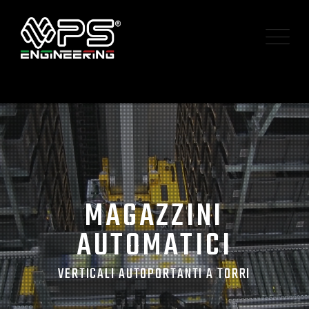
M
A
G
A
Z
Z
I
N
I
A
U
T
O
M
A
T
I
C
I
V
E
R
T
I
C
A
L
I
A
U
T
O
P
O
R
T
A
N
T
I
A
T
O
R
R
I