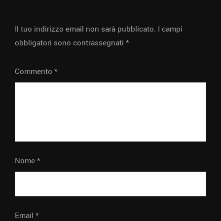
LASCIA UN COMMENTO
Il tuo indirizzo email non sarà pubblicato.
I campi
obbligatori sono contrassegnati
*
Commento
*
Nome
*
Email
*