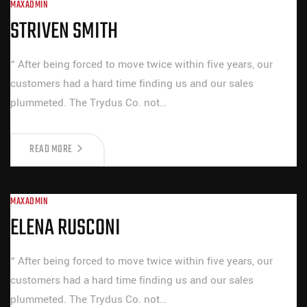
MAXADMIN
STRIVEN SMITH
“ After being forced to move twice within five years, our
customers had a hard time finding us and our sales
plummeted. The Trydus Co. not…
READ MORE
MAXADMIN
ELENA RUSCONI
“ After being forced to move twice within five years, our
customers had a hard time finding us and our sales
plummeted. The Trydus Co. not…