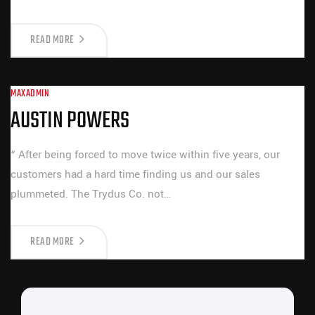
READ MORE
MAXADMIN
AUSTIN POWERS
“ After being forced to move twice within five years, our
customers had a hard time finding us and our sales
plummeted. The Trydus Co. not…
READ MORE