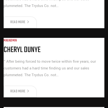
plummeted. The Trydus Co. not…
READ MORE
MAXADMIN
CHERYL DUNYE
“ After being forced to move twice within five years, our
customers had a hard time finding us and our sales
plummeted. The Trydus Co. not…
READ MORE