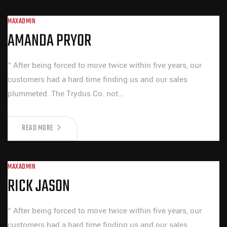
MAXADMIN
AMANDA PRYOR
“ After being forced to move twice within five years, our
customers had a hard time finding us and our sales
plummeted. The Trydus Co. not…
READ MORE
MAXADMIN
RICK JASON
“ After being forced to move twice within five years, our
customers had a hard time finding us and our sales