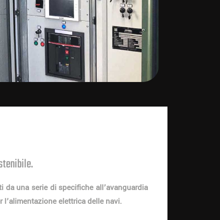
stenibile.
i da una serie di specifiche all’avanguardia
 l’alimentazione elettrica delle navi.