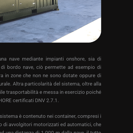
 una nave mediante impianti onshore, sia di
ti di bordo nave, ciò permette ad esempio di
erra in zone che non ne sono dotate oppure di
le. Altra particolarità del sistema, oltre alla
cile trasportabilità e messa in esercizio poiché
HORE certificati DNV 2.7.1.
 sistema è contenuto nei container, compresi i
o di avvolgitori motorizzati ed automatici, che
d una distanza di 1.000 m dalla nave, il tutto