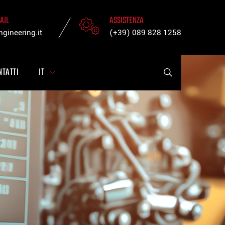
AIL
ASSISTENZA
gineering.it
(+39) 089 828 1258
NTATTI
IT