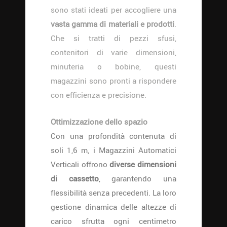
sono stati ideati per accogliere una
vasta gamma di materiali e prodotti
.
Che si tratti di pezzi sfusi,
contenitori di varie dimensioni,
minuteria o bobine, questi
magazzini sono pronti a rispondere
con efficienza e precisione.
Ottimizzazione dello spazio
Con una profondità contenuta di
soli 1,6 m, i Magazzini Automatici
Verticali offrono
diverse dimensioni
di cassetto
, garantendo una
flessibilità senza precedenti. La loro
gestione dinamica delle altezze di
carico sfrutta ogni centimetro