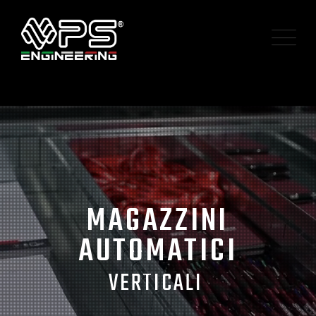
M
A
G
A
Z
Z
I
N
I
A
U
T
O
M
A
T
I
C
I
V
E
R
T
I
C
A
L
I