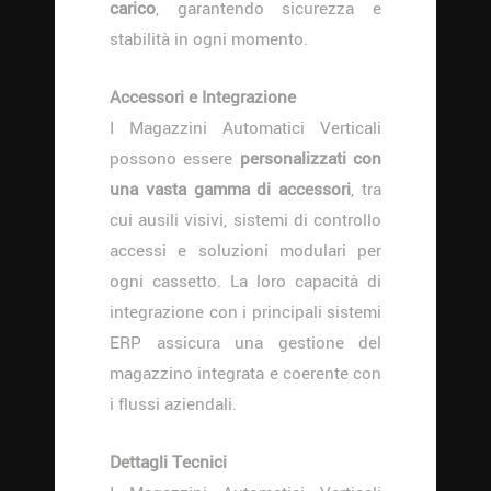
carico
, garantendo sicurezza e
stabilità in ogni momento.
Accessori e Integrazione
I Magazzini Automatici Verticali
possono essere
personalizzati con
una vasta gamma di accessori
, tra
cui ausili visivi, sistemi di controllo
accessi e soluzioni modulari per
ogni cassetto. La loro capacità di
integrazione con i principali sistemi
ERP assicura una gestione del
magazzino integrata e coerente con
i flussi aziendali.
Dettagli Tecnici