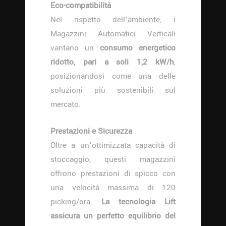
Eco-compatibilità
Nel rispetto dell’ambiente, i
Magazzini Automatici Verticali
vantano un
consumo energetico
ridotto, pari a soli 1,2 kW/h
,
posizionandosi come una delle
soluzioni più sostenibili sul
mercato.
Prestazioni e Sicurezza
Oltre a un’ottimizzata capacità di
stoccaggio, questi magazzini
offrono prestazioni di spicco con
una velocità massima di 120
picking/ora.
La tecnologia Lift
assicura un perfetto equilibrio del