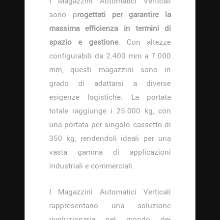
I Magazzini Automatici Verticali
sono p
rogettati per garantire la
massima efficienza in termini di
spazio e gestione
. Con altezze
configurabili da 2.400 mm a 7.000
mm, questi magazzini sono in
grado di adattarsi a diverse
esigenze logistiche. La portata
totale raggiunge i 25.000 kg, con
una portata per singolo cassetto di
350 kg, rendendoli ideali per una
vasta gamma di applicazioni
industriali e commerciali.
I Magazzini Automatici Verticali
rappresentano una soluzione
rivoluzionaria nel mondo dei