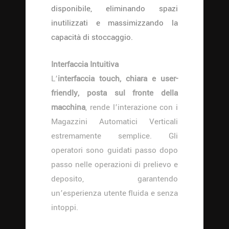
disponibile, eliminando spazi
inutilizzati e massimizzando la
capacità di stoccaggio.
Interfaccia Intuitiva
L’
interfaccia touch, chiara e user-
friendly, posta sul fronte della
macchina
, rende l’interazione con i
Magazzini Automatici Verticali
estremamente semplice. Gli
operatori sono guidati passo dopo
passo nelle operazioni di prelievo e
deposito, garantendo
un’esperienza utente fluida e senza
intoppi.